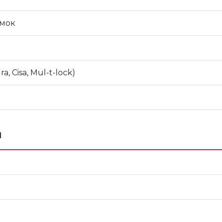
амок
 Cisa, Mul-t-lock)
й