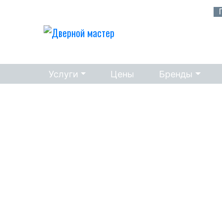
Услуги
Цены
Бренды
Врезка замков
Круглосуточный вызов
мастера
+375 (29) 8888-2