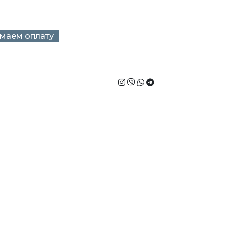
+375 (29)
маем оплату
8888-212
Картой
М-банкинг
РАБОТАЕМ
КРУГЛОСУТОЧНО
с
Гарантии
Статьи
FAQ
Отзывы
Контакты
Эльбор: ремонт и обслу