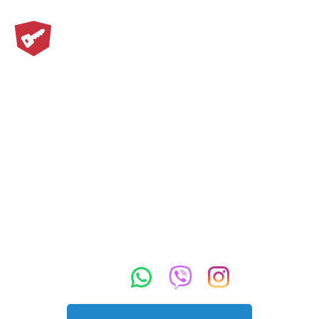
Как открыть капот, если
сломался тросик: проверенные
способы
Круглосуточный вызов
мастера
+375 (29) 8888-212